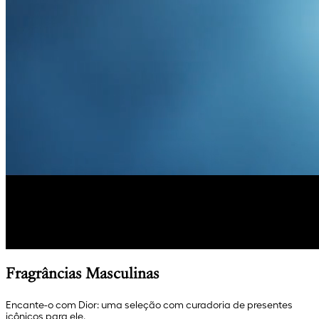
Fragrâncias Masculinas
Encante-o com Dior: uma seleção com curadoria de presentes
icônicos para ele.