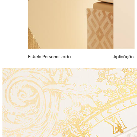
Estrela Personalizada
Aplicãção 